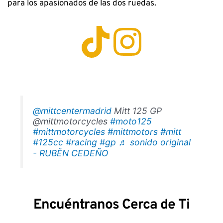
para los apasionados de las dos ruedas. 
@mittcentermadrid
Mitt 125 GP
@mittmotorcycles
#moto125
#mittmotorcycles
#mittmotors
#mitt
#125cc
#racing
#gp
♬ sonido original
- RUBĚN CEDEÑO
Encuéntranos Cerca de Ti