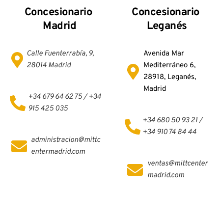
Concesionario
Concesionario 
Madrid
Leganés
Calle Fuenterrabía, 9, 
Avenida Mar 
28014 Madrid
Mediterráneo 6, 
28918, Leganés, 
Madrid
+34 679 64 62 75 / +34 
915 425 035
+34 680 50 93 21 / 
+34 910 74 84 44
administracion@mittc
entermadrid.com
ventas@mittcenter
madrid.com