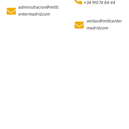
+34 910 74 84 44
administracion@mittc
entermadrid.com
ventas@mittcenter
madrid.com