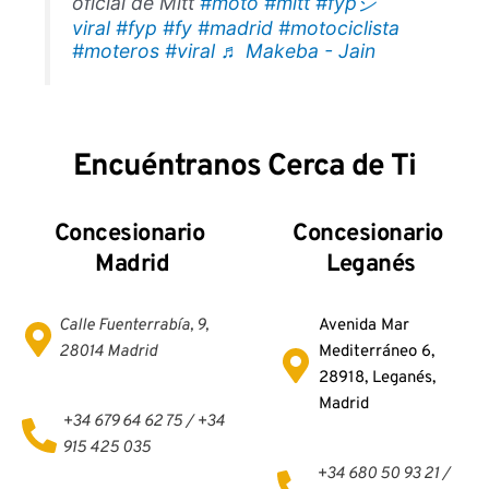
oficial de Mitt
#moto
#mitt
#fypシ゚
viral
#fyp
#fy
#madrid
#motociclista
#moteros
#viral
♬ Makeba - Jain
Encuéntranos Cerca de Ti
Concesionario
Concesionario 
Madrid
Leganés
Calle Fuenterrabía, 9, 
Avenida Mar 
28014 Madrid
Mediterráneo 6, 
28918, Leganés, 
Madrid
+34 679 64 62 75 / +34 
915 425 035
+34 680 50 93 21 / 