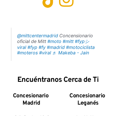
@mittcentermadrid
Concensionario
oficial de Mitt
#moto
#mitt
#fypシ゚
viral
#fyp
#fy
#madrid
#motociclista
#moteros
#viral
♬ Makeba - Jain
Encuéntranos Cerca de Ti
Concesionario
Concesionario 
Madrid
Leganés