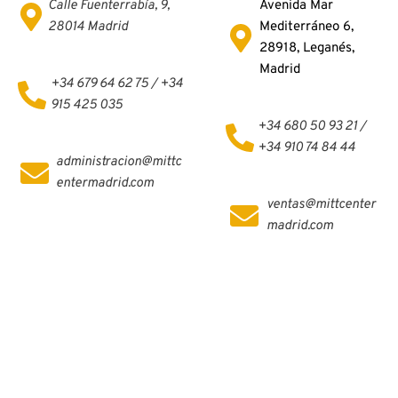
Calle Fuenterrabía, 9, 
Avenida Mar 
28014 Madrid
Mediterráneo 6, 
28918, Leganés, 
Madrid
+34 679 64 62 75 / +34 
915 425 035
+34 680 50 93 21 / 
+34 910 74 84 44
administracion@mittc
entermadrid.com
ventas@mittcenter
madrid.com