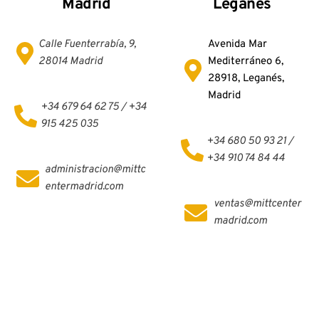
Madrid
Leganés
Calle Fuenterrabía, 9, 
Avenida Mar 
28014 Madrid
Mediterráneo 6, 
28918, Leganés, 
Madrid
+34 679 64 62 75 / +34 
915 425 035
+34 680 50 93 21 / 
+34 910 74 84 44
administracion@mittc
entermadrid.com
ventas@mittcenter
madrid.com