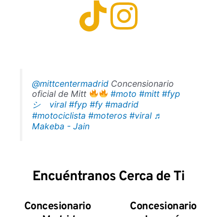
@mittcentermadrid
Concensionario
oficial de Mitt
#moto
#mitt
#fyp
シ゚viral
#fyp
#fy
#madrid
#motociclista
#moteros
#viral
♬
Makeba - Jain
Encuéntranos Cerca de Ti
Concesionario
Concesionario 